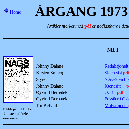
ÅRGANG 1973
Home
Artikler merket med
pdf
er nedlastbare i det
NR 1
I
Johnny Dalane
Redaksjonel
Kirsten Solberg
Siden sist
pd
Styret
NAGS emb
Johnny Dalane
Ktenasitt
p
Øyvind Bernatek
Ö. B.
pdf
Øyvind Bernatek
Fossiler i Os
Tor Belstad
Mulvarpene
Klikk på bildet for
å laste ned hele
nummeret i pdf