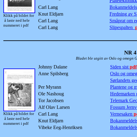
Platetektonik
Carl Lang
Bokanmeldels
Knut Eldjarn
Fredning av 
Klikk på bildet for
å laste ned hele
Carl Lang
Småprat om ed
nummeret i pdf
Carl Lang
Slipespalten
NR 4
Bladet ble utgitt av Oslo og omegn Geologifore
Johnny Dalane
Siden sist
pdf
Anne Spilsberg
Oslo og omeg
Sørlandets ge
Per Myrann
Plantene og 
Ole Nashoug
Hedemarken g
Tor Jacobsen
Telemark Geo
Alf Olav Larsen
Fossum Jern
Klikk på bildet for
Carl Lang
Vernesaken
p
å laste ned hele
Knut Eldjarn
Bokanmeldelse
nummeret i pdf
Vibeke Eeg-Henriksen
Bokanmeldels