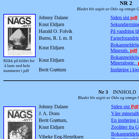
NR 2
I
Bladet ble utgitt av Oslo og omegn Geologifore
Johnny Dalane
Siden sist
pdf
Knut Eldjarn
Sekundærmine
Harald O. Folvik
På vandring ti
Burns, R. L m. fl
Fargeforandrin
Bokanmeldelse
Knut Eldjarn
Minerals.
pdf
Bokanmeldelse
Knut Eldjarn
Klikk på bildet for
Mineralogie.
å laste ned hele
Berit Grøttum
Innføring i kj
nummeret i pdf
Nr 3
INNHOLD
Bladet ble utgitt av Oslo og omegn Geologifor
Johnny Dalane
Siden sist
Pdf
J. A. Dons
Våre mineralf
Berit Grøttum,
En innføring i
Knut Eldjarn
Zeolitter fra
Bokanmeldelse
Vibeke Eeg-Henriksen