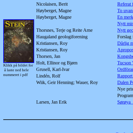
Nicolaisen, Berit
Referat
Høyberget, Magne
To uvanl
Høyberget, Magne
En merke
Nytt min
Thorsnes, Terje og Reite Arne
Nytt ge
Haugaland geologiforening
Forslag
Kristiansen, Roy
Dårlig m
Kristiansen, Roy
Apropos
Thorsen, Jan
Kongsbe
Holt, Ellinor og Bjørn
Tucson 
Klikk på bildet for
Grusell, Karl-Ivar
Ordföra
å laste ned hele
nummeret i pdf
Lindén, Rolf
Rapport
Wiik, Geir Henning; Wauer, Roy
Dalen P
Nye pris
Program
Larsen, Jan Erik
Sørøya