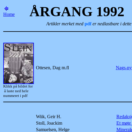
ÅRGANG 1992
Home
Artikler merket med
pdf
er nedlastbare i dett
Ottesen, Dag m.fl
Nags-nyt
Klikk på bildet for
å laste ned hele
nummeret i pdf
Wiik, Geir H.
Redaksj
Stoll, Joackim
Et møte
Samuelsen, Helge
Minerale