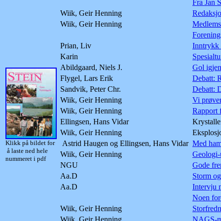
Fra Jan 
Wiik, Geir Henning
Redaksjo
Wiik, Geir Henning
Medlems
Forening
Prian, Liv
Inntrykk
Karin
Spesialtu
Abildgaard, Niels J.
Gol igje
Flygel, Lars Erik
Debatt: 
Sandvik, Peter Chr.
Debatt: D
Wiik, Geir Henning
Vi prøver
Wiik, Geir Henning
Rapport 
Ellingsen, Hans Vidar
Krystalle
Wiik, Geir Henning
Eksplosj
Klikk på bildet for
Astrid Haugen og Ellingsen, Hans Vidar
Med hamm
å laste ned hele
Wiik, Geir Henning
Geologi-u
nummeret i pdf
NGU
Gode frem
Aa.D
Storm og 
Aa.D
Intervju
Noen fo
Wiik, Geir Henning
Storfred
Wiik, Geir Henning
NAGS-mes