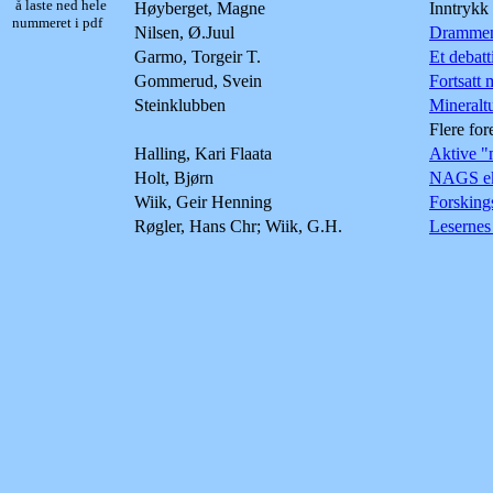
å laste ned hele
Høyberget, Magne
Inntrykk
nummeret i pdf
Nilsen, Ø.Juul
Drammen
Garmo, Torgeir T.
Et debat
Gommerud, Svein
Fortsatt
Steinklubben
Mineraltu
Flere fo
Halling, Kari Flaata
Aktive "
Holt, Bjørn
NAGS ek
Wiik, Geir Henning
Forsking
Røgler, Hans Chr; Wiik, G.H.
Lesernes