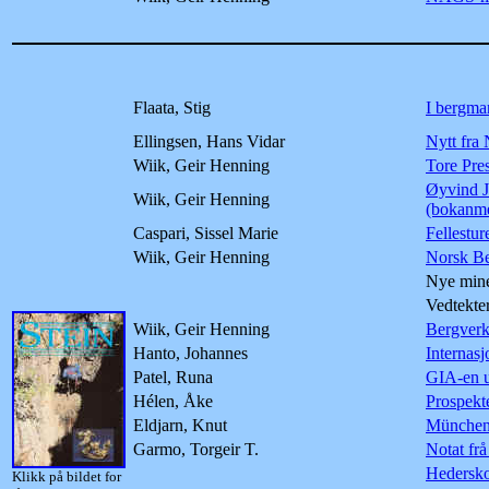
Flaata, Stig
I bergma
Ellingsen, Hans Vidar
Nytt fra
Wiik, Geir Henning
Tore Pre
Øyvind J
Wiik, Geir Henning
(bokanme
Caspari, Sissel Marie
Fellestur
Wiik, Geir Henning
Norsk B
Nye mine
Vedtekte
Wiik, Geir Henning
Bergverk
Hanto, Johannes
Internasj
Patel, Runa
GIA-en u
Hélen, Åke
Prospekt
Eldjarn, Knut
Münche
Garmo, Torgeir T.
Notat fr
Hedersk
Klikk på bildet for