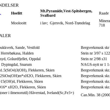
NDELSER
Mt.Pyramide,Vest-Spitsbergen,
Hoelitt
Raade 
Svalbard
Minera
Moolooitt
i lav; Gjersvik, Nord-Trøndelag
718
ALER
ukkverk, Sande, Vestfold
Bergverkmusk skr 9
s, Herrebøkasa, Halden
Stein nr 3/97 s 12
yd, Gråurdfjellet, Oppdal
Stein nr 2/98 s31
l, Dypingdal, Snarum
NAGS-nytt nr 1 1-
1.5(SiO4)3(OH), Flekkeren, Skien
Bergverkmusk skr.
0,2SiOn(OH)m*xH2O, Flekkeren, Skien
Bergverkmusk skr.
15(OH)4, Flekkeren, Skien
Bergverkmusk skr.
O16* xH2O, Flekkeren, Skien
Bergverkmusk skr.
oner i ilmenorutil) Håverstad, Iveland(Sc,Fe3+)
Can.Min. 38 (2000