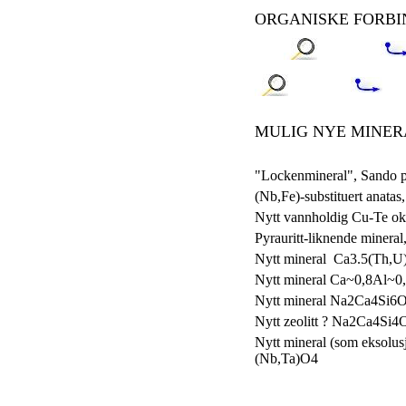
ORGANISKE FORBI
MULIG NYE MINER
"Lockenmineral", Sando p
(Nb,Fe)-substituert anata
Nytt vannholdig Cu-Te oks
Pyrauritt-liknende minera
Nytt mineral
Ca3.5(Th,U)
Nytt mineral Ca~0,8Al~
Nytt mineral Na2Ca4Si6O
Nytt zeolitt ? Na2Ca4Si4
Nytt mineral (som eksolusj
(Nb,Ta)O4