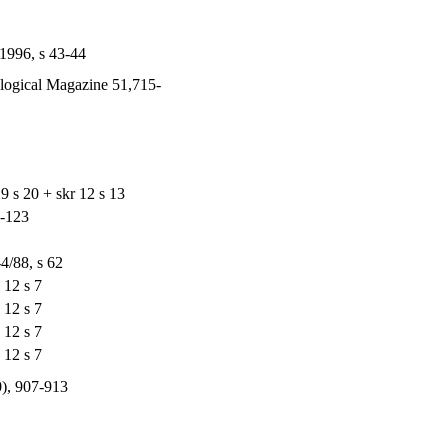
1996, s 43-44
logical Magazine 51,715-
 s 20 + skr 12 s 13
2-123
4/88, s 62
 12 s 7
 12 s 7
 12 s 7
 12 s 7
), 907-913