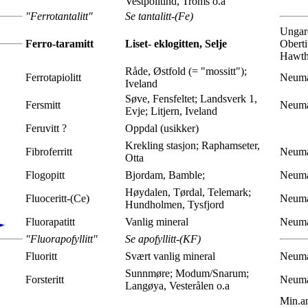
Vestpolltind, Troms o.a
"Ferrotantalitt"
Se tantalitt-(Fe)
Ungare
Ferro-
taramitt
Liset- eklogitten, Selje
Oberti
Hawtho
Råde, Østfold (= "mossitt");
Ferrotapiolitt
Neuma
Iveland
Søve, Fensfeltet; Landsverk 1,
Fersmitt
Neuma
Evje; Litjern, Iveland
Feruvitt ?
Oppdal (usikker)
Krekling stasjon; Raphamseter,
Fibroferritt
Neuma
Otta
Flogopitt
Bjordam, Bamble;
Neuma
Høydalen, Tørdal, Telemark;
Fluoceritt-(Ce)
Neuma
Hundholmen, Tysfjord
Fluorapatitt
Vanlig mineral
Neuma
"Fluorapofyllitt"
Se apofyllitt-(KF)
Fluoritt
Svært vanlig mineral
Neuma
Sunnmøre; Modum/Snarum;
Forsteritt
Neuma
Langøya, Vesterålen o.a
Min.an