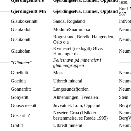
Gjerdingenitt-Fe
Gjerdingselva, Lunner, Oppland
1639.
Eur.J.
Gjerdingenitt-Mn
Gjerdingselva, Lunner, Oppland
987
Glaukokerinitt
Sauda, Rogaland
IntNo
Glaukodot
Modum/Snarum o.a
Neuma
Rognstrand, Brevik; Hangenden,
Glaukonitt
Neuma
Oslo o.a
Kvinesset (i eklogitt) Ølve,
Glaukofan
Neuma
Hardanger o.a
Fellesnavn på mineraler i
"Glimmer"
glimmergruppen
Gmelinitt
Moss
Neuma
Goethitt
Utbredt mineral
Neuma
Gonnarditt
Langesundsfjorden
Neuma
Gonyeritt
Almenningen, Tvedalen
Stein 
Goosecreekitt
Juvvatnet, Lom, Oppland
BergVe
Nyseter, Grua (
Usikker
Neuma
Goslaritt ?
bestemmelse, se Raade 1995
)
BergV
Grafitt
Utbredt mineral
Neuma