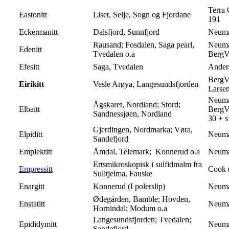
Terra 
Eastonitt
Liset, Selje, Sogn og Fjordane
191
Eckermanitt
Dalsfjord, Sunnfjord
Neuma
Rausand; Fosdalen, Saga pearl,
Neuma
Edenitt
Tvedalen o.a
BergV
Efesitt
Saga, Tvedalen
Anders
BergVe
Eirikitt
Vesle Arøya, Langesundsfjorden
Larsen 
Neuma
Ågskaret, Nordland; Stord;
Elbaitt
BergVe
Sandnessjøen, Nordland
30 + 
Gjerdingen, Nordmarka; Vøra,
Elpiditt
Neuma
Sandefjord
Emplektitt
Åmdal, Telemark;
Konnerud o.a
Neuma
Ertsmikroskopisk i sulfidmalm fra
Empressitt
Cook 
Sulitjelma, Fauske
Enargitt
Konnerud (I polerslip)
Neuma
Ødegården, Bamble; Hovden,
Enstatitt
Neuma
Hornindal; Modum o.a
Langesundsfjorden; Tvedalen;
Epididymitt
Neuma
Sandefjord