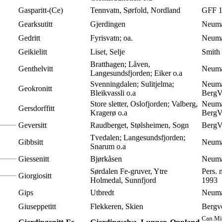
Gasparitt-(Ce)
Tennvatn, Sørfold, Nordland
GFF 1
Gearksutitt
Gjerdingen
Neuma
Gedritt
Fyrisvatn; oa.
Neuma
Geikielitt
Liset, Selje
Smith 
Bratthagen; Låven,
Genthelvitt
Neuma
Langesundsfjorden; Eiker o.a
Svenningdalen; Sulitjelma;
Neuma
Geokronitt
Bleikvassli o.a
BergV
Store sletter, Oslofjorden; Valberg,
Neuma
Gersdorffitt
Kragerø o.a
BergV
Geversitt
Raudberget, Stølsheimen, Sogn
BergVe
Tvedalen; Langesundsfjorden;
Gibbsitt
Neuma
Snarum o.a
Giessenitt
Bjørkåsen
Neuma
Sørdalen Fe-gruver, Ytre
Pers.
Giorgiositt
Holmedal, Sunnfjord
1993
Gips
Utbredt
Neuma
Giuseppetitt
Flekkeren, Skien
Bergv
Can.Min