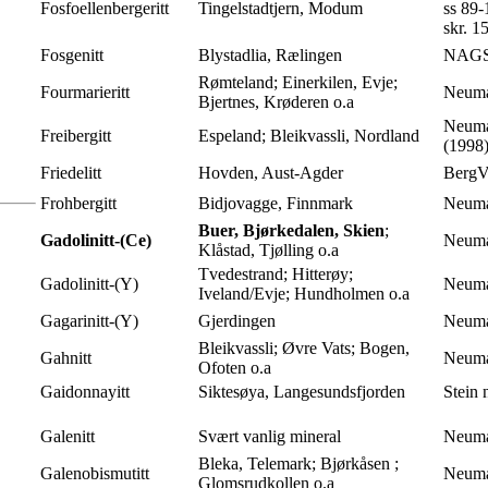
Fosfoellenbergeritt
Tingelstadtjern, Modum
ss 89
skr. 1
Fosgenitt
Blystadlia, Rælingen
NAGS-n
Rømteland; Einerkilen, Evje;
Fourmarieritt
Neuma
Bjertnes, Krøderen o.a
Neuma
Freibergitt
Espeland; Bleikvassli, Nordland
(1998
Friedelitt
Hovden, Aust-Agder
BergVe
Frohbergitt
Bidjovagge, Finnmark
Neuma
Buer, Bjørkedalen, Skien
;
Gadolinitt-(Ce)
Neuma
Klåstad, Tjølling o.a
Tvedestrand; Hitterøy;
Gadolinitt-(Y)
Neuma
Iveland/Evje; Hundholmen o.a
Gagarinitt-(Y)
Gjerdingen
Neuma
Bleikvassli; Øvre Vats; Bogen,
Gahnitt
Neuma
Ofoten o.a
Gaidonnayitt
Siktesøya, Langesundsfjorden
Stein 
Galenitt
Svært vanlig mineral
Neuma
Bleka, Telemark; Bjørkåsen ;
Galenobismutitt
Neuma
Glomsrudkollen o.a