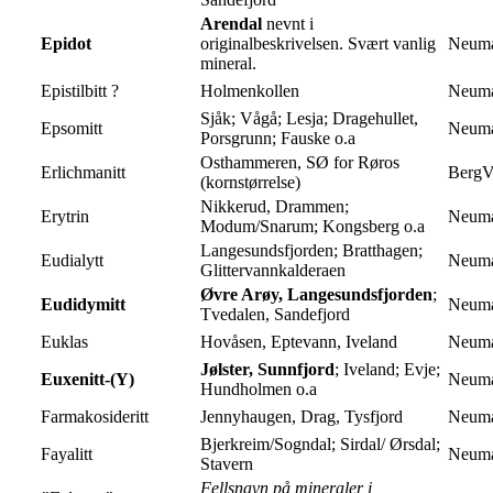
Arendal
nevnt i
Epidot
originalbeskrivelsen. Svært vanlig
Neuma
mineral.
Epistilbitt ?
Holmenkollen
Neuma
Sjåk; Vågå; Lesja; Dragehullet,
Epsomitt
Neuma
Porsgrunn; Fauske o.a
Osthammeren, SØ for Røros
Erlichmanitt
BergVe
(kornstørrelse)
Nikkerud, Drammen;
Erytrin
Neuma
Modum/Snarum; Kongsberg o.a
Langesundsfjorden; Bratthagen;
Eudialytt
Neuma
Glittervannkalderaen
Øvre Arøy, Langesundsfjorden
;
Eudidymitt
Neuma
Tvedalen, Sandefjord
Euklas
Hovåsen, Eptevann, Iveland
Neuma
Jølster, Sunnfjord
; Iveland; Evje;
Euxenitt-(Y)
Neuma
Hundholmen o.a
Farmakosideritt
Jennyhaugen, Drag, Tysfjord
Neuma
Bjerkreim/Sogndal; Sirdal/ Ørsdal;
Fayalitt
Neuma
Stavern
Fellsnavn på mineraler i