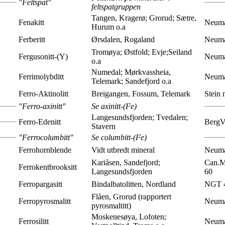
"Feltspat"
feltspatgruppen
Tangen, Kragerø; Grorud; Sætre,
Fenakitt
Neuma
Hurum o.a
Ferberitt
Ørsdalen, Rogaland
Neuma
Tromøya; Østfold; Evje;Seiland
Fergusonitt-(Y)
Neuma
o.a
Numedal; Mørkvassheia,
Ferrimolybditt
Neuma
Telemark; Sandefjord o.a
Ferro-Aktinolitt
Breigangen, Fossum, Telemark
Stein 
"Ferro-axinitt"
Se axinitt-(Fe)
Langesundsfjorden; Tvedalen;
Ferro-Edenitt
BergV
Stavern
"Ferrocolumbitt"
Se columbitt-(Fe)
Ferrohornblende
Vidt utbredt mineral
Neuma
Kariåsen, Sandefjord;
Can.Mi
Ferrokentbrooksitt
Langesundsfjorden
60
Ferropargasitt
Bindalbatolitten, Nordland
NGT 4
Flåen, Grorud (
rapportert
Ferropyrosmalitt
Neuma
pyrosmaltitt
)
Moskenesøya, Lofoten;
Ferrosilitt
Neuma