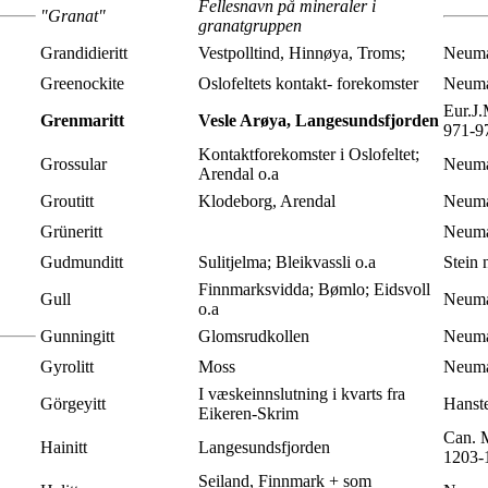
Fellesnavn på mineraler i
"Granat"
granatgruppen
Grandidieritt
Vestpolltind, Hinnøya, Troms;
Neuma
Greenockite
Oslofeltets kontakt- forekomster
Neuma
Eur.J.
Grenmaritt
Vesle Arøya, Langesundsfjorden
971-9
Kontaktforekomster i Oslofeltet;
Grossular
Neuma
Arendal o.a
Groutitt
Klodeborg, Arendal
Neuma
Grüneritt
Neuma
Gudmunditt
Sulitjelma; Bleikvassli o.a
Stein 
Finnmarksvidda; Bømlo; Eidsvoll
Gull
Neuma
o.a
Gunningitt
Glomsrudkollen
Neuma
Gyrolitt
Moss
Neuma
I væskeinnslutning i kvarts fra
Görgeyitt
Hanst
Eikeren-Skrim
Can. M
Hainitt
Langesundsfjorden
1203-
Seiland, Finnmark + som